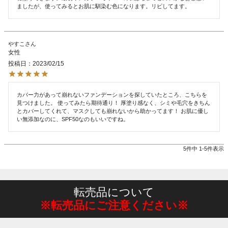
ましたが、使ってみるとお肌に馴染む色になります。リピしてます。
やすこ
女性
投稿日
2023/02/15
カバー力があって崩れないファンデーションを探していたところ、こちらを
見つけました。 使ってみたら期待通り！ 厚塗り感なく、シミや毛穴をきちん
とカバーしてくれて、マスクしても崩れないから助かってます！ お肌に優し
い無添加なのに、SPF50なのもいいですね。
5
件中
1
-
5
件表示
転売品について
※転売品にご注意ください※