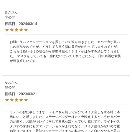
みさ
非公開
投稿日
2024/03/14
お肌に良いファンデーションを探していて辿り着きました。カバー力が高い
もの重視なのですが、どうしても厚く肌に負担がかかってしまうのですが、
こちらは軽い付け心地ながら厚塗り感なくシミ・そばかすを消してくれまし
た。 マスクをしていても、崩れないでいてくれてとにかく一日中綺麗な素肌
が続き嬉しいです。
なお
非公開
投稿日
2023/03/21
モデルのお仕事してます。メイクさん無しで自分でメイク直しをする時に本
当にいいと感じました。ステージパウダーはカメラ映えするというかカバー
力が高く、お肌がキレイにそして素肌っぽくっていい感じです。ライトやス
タジオの暑さにもファンデーションがよれてなく、メイク崩れがないので重
ね塗りできます。最初ワンカラーでイエベの私はちょっと白いかなぁと思い