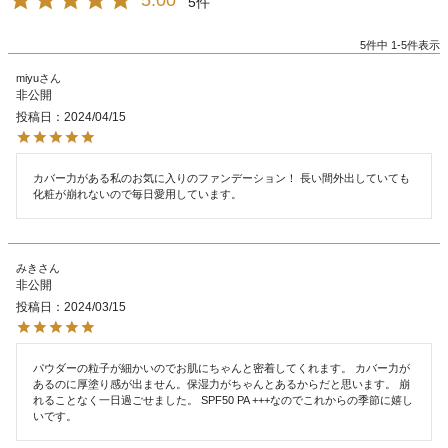
5.00
5
5
件中
1
-
5
件表示
miyu
非公開
投稿日
2024/04/15
カバー力がある私のお気に入りのファンデーション！ 長い間外出していても
化粧が崩れないので毎日愛用しています。
みき
非公開
投稿日
2024/03/15
パウダーの粒子が細かいのでお肌にちゃんと密着してくれます。 カバー力が
あるのに厚塗り感が出ません。保湿力がちゃんとあるからだと思います。 崩
れることなく一日過ごせました。 SPF50 PA +++なのでこれからの季節に嬉し
いです。