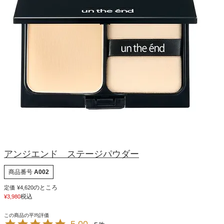
アンジエンド ステージパウダー
商品番号
A002
のところ
定価
¥
4,620
税込
¥
3,980