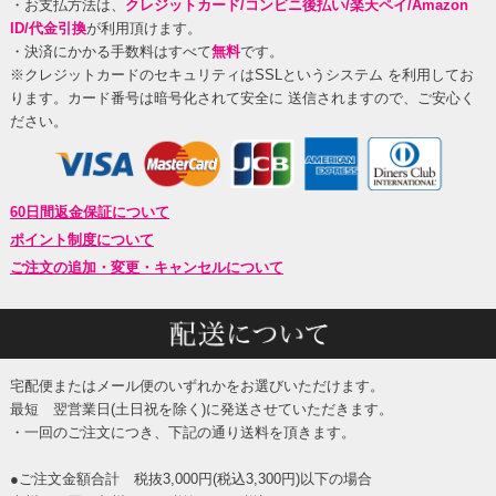
・お支払方法は、
クレジットカード/コンビニ後払い/楽天ペイ/Amazon
ID/代金引換
が利用頂けます。
・決済にかかる手数料はすべて
無料
です。
※クレジットカードのセキュリティはSSLというシステム を利用してお
ります。カード番号は暗号化されて安全に 送信されますので、ご安心く
ださい。
60日間返金保証について
ポイント制度について
ご注文の追加・変更・キャンセルについて
宅配便またはメール便のいずれかをお選びいただけます。
最短 翌営業日(土日祝を除く)に発送させていただきます。
・一回のご注文につき、下記の通り送料を頂きます。
●ご注文金額合計 税抜3,000円(税込3,300円)以下の場合