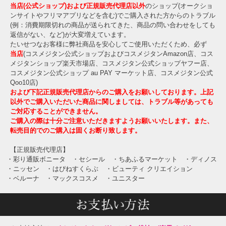
当店(公式ショップ)および正規販売代理店以外
のショップ(オークショ
ンサイトやフリマアプリなどを含む)でご購入された方からのトラブル
(例：消費期限切れの商品が送られてきた、商品の問い合わせをしても
返信がない、など)が大変増えています。
たいせつなお客様に弊社商品を安心してご使用いただくため、必ず
当店
(コスメジタン公式ショップおよびコスメジタンAmazon店、コス
メジタンショップ楽天市場店、コスメジタン公式ショップヤフー店、
コスメジタン公式ショップ au PAY マーケット店、コスメジタン公式
Qoo10店)
および下記正規販売代理店からのご購入をお願いしております。上記
以外でご購入いただいた商品に関しましては、トラブル等があっても
ご対応することができません。
ご購入の際は十分ご注意いただきますようお願いいたします。また、
転売目的でのご購入は固くお断り致します。
【正規販売代理店】
・彩り通販ボニータ
・セシール
・ちあふるマーケット
・ディノス
・ニッセン
・はぴねすくらぶ
・ビューティ クリエイション
・ベルーナ
・マックスコスメ
・ユニスター