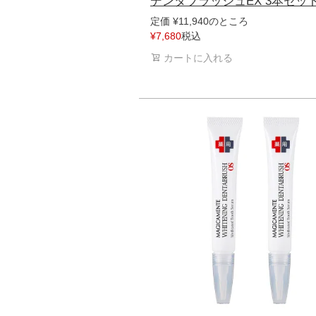
デンタブラッシュEX 3本セッ
のところ
定価
¥
11,940
税込
¥
7,680
カートに入れる