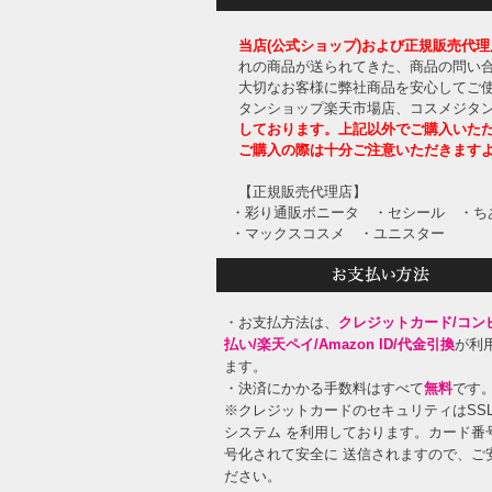
当店(公式ショップ)および正規販売代理
れの商品が送られてきた、商品の問い合
大切なお客様に弊社商品を安心してご
タンショップ楽天市場店、コスメジタンシ
しております。上記以外でご購入いた
ご購入の際は十分ご注意いただきます
【正規販売代理店】
・彩り通販ボニータ
・セシール
・ち
・マックスコスメ
・ユニスター
・お支払方法は、
クレジットカード/コン
払い/楽天ペイ/Amazon ID/代金引換
が利
ます。
・決済にかかる手数料はすべて
無料
です
※クレジットカードのセキュリティはSS
システム を利用しております。カード番
号化されて安全に 送信されますので、ご
ださい。