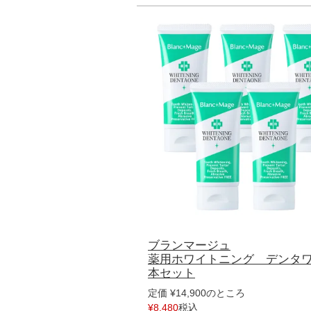
ブランマージュ
薬用ホワイトニング デンタワ
本セット
のところ
定価
¥
14,900
税込
¥
8,480