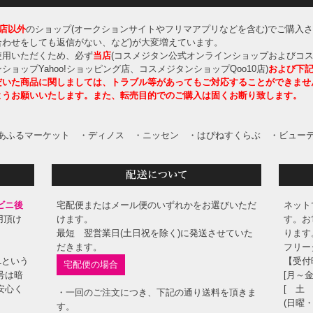
店以外
のショップ(オークションサイトやフリマアプリなどを含む)でご購入
わせをしても返信がない、など)が大変増えています。
使用いただくため、必ず
当店
(コスメジタン公式オンラインショップおよびコス
ョップYahoo!ショッピング店、コスメジタンショップQoo10店)
および下
だいた商品に関しましては、トラブル等があってもご対応することができませ
ようお願いいたします。また、転売目的でのご購入は固くお断り致します。
あふるマーケット
・ディノス
・ニッセン
・はぴねすくらぶ
・ビューテ
ビニ後
宅配便またはメール便のいずれかをお選びいただ
ネット
用頂け
けます。
す。お
最短 翌営業日(土日祝を除く)に発送させていた
ります
。
だきます。
フリーダ
Lという
【受付
宅配便の場合
号は暗
[月～金
安心く
[ 土 
・一回のご注文につき、下記の通り送料を頂きま
(日曜
す。