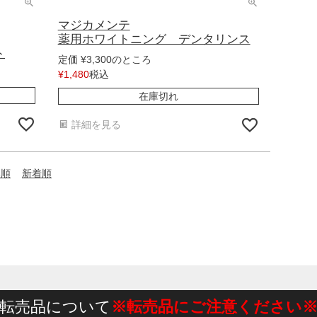
マジカメンテ
薬用ホワイトニング デンタリンス
ト
のところ
定価
¥
3,300
税込
¥
1,480
在庫切れ
詳細を見る
い順
新着順
転売品について
※転売品にご注意ください