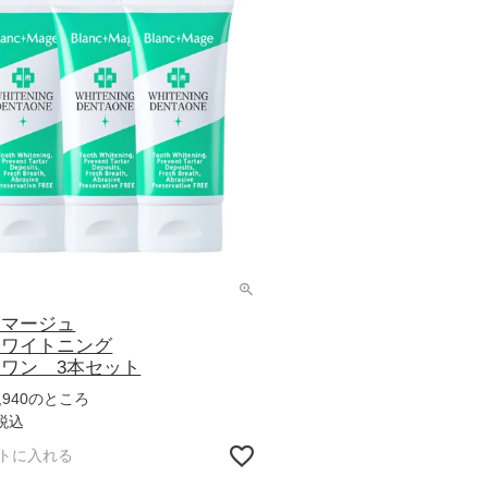
ンマージュ
ホワイトニング
ワン 3本セット
のところ
,940
税込
トに入れる