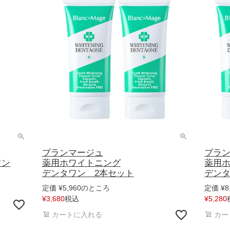
ブランマージュ
ブラ
ワン
薬用ホワイトニング
薬用
デンタワン 2本セット
デンタ
のところ
定価
¥
5,960
定価
¥
8
税込
¥
3,680
¥
5,280
カートに入れる
カー