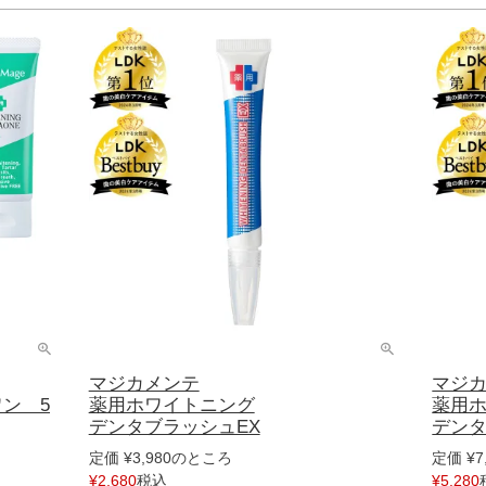
マジカメンテ
マジ
ン 5
薬用ホワイトニング
薬用
デンタブラッシュEX
デンタ
のところ
定価
¥
3,980
定価
¥
7
税込
¥
2,680
¥
5,280