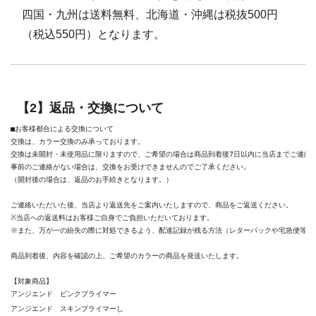
四国・九州は送料無料、北海道・沖縄は税抜500円
（税込550円）となります。
【2】返品・交換について
交換は、カラー交換のみ承っております。

交換は未開封・未使用品に限りますので、ご希望の場合は商品到着後7日以内に当店までご連絡く
事前のご連絡がない場合は、交換をお受けできませんのでご了承ください。

（開封後の場合は、返品のお手続きとなります。）

ご連絡いただいた後、当店より返送先をご案内いたしますので、商品をご返送ください。

※当店への返送料はお客様ご自身でご負担いただいております。

※また、万が一の紛失の際に対処できるよう、配達記録が残る方法（レターパックや宅急便等の
商品到着後、内容を確認の上、ご希望のカラーの商品を発送いたします。

【対象商品】

アンジエンド　ピンクプライマー

アンジエンド　スキンプライマーし