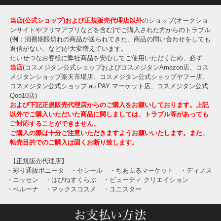
当店(公式ショップ)および正規販売代理店以外
のショップ(オークショ
ンサイトやフリマアプリなどを含む)でご購入された方からのトラブル
(例：消費期限切れの商品が送られてきた、商品の問い合わせをしても
返信がない、など)が大変増えています。
たいせつなお客様に弊社商品を安心してご使用いただくため、必ず
当店
(コスメジタン公式ショップおよびコスメジタンAmazon店、コス
メジタンショップ楽天市場店、コスメジタン公式ショップヤフー店、
コスメジタン公式ショップ au PAY マーケット店、コスメジタン公式
Qoo10店)
および下記正規販売代理店からのご購入をお願いしております。上記
以外でご購入いただいた商品に関しましては、トラブル等があっても
ご対応することができません。
ご購入の際は十分ご注意いただきますようお願いいたします。また、
転売目的でのご購入は固くお断り致します。
【正規販売代理店】
・彩り通販ボニータ
・セシール
・ちあふるマーケット
・ディノス
・ニッセン
・はぴねすくらぶ
・ビューティ クリエイション
・ベルーナ
・マックスコスメ
・ユニスター