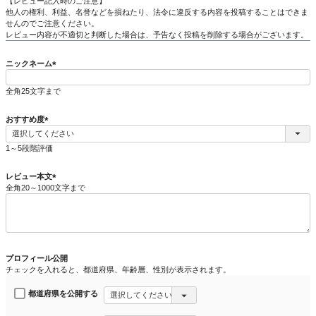
【レビュー記入時のご注意】
他人の権利、利益、名誉などを損ねたり、法令に違反する内容を投稿することはできま
せんのでご注意ください。
レビュー内容が不適切と判断した場合は、予告なく投稿を削除する場合がございます。
ニックネーム
(
必
全角25文字まで
須
)
おすすめ度
(
必
1～5段階評価
須
)
レビュー本文
全角20～1000文字まで
(
必
須
)
プロフィール公開
チェックを入れると、都道府県、年齢層、性別が表示されます。
都道府県を公開する