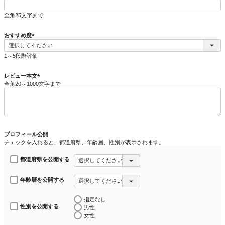
(
必
全角25文字まで
須
)
おすすめ度
(
必
1～5段階評価
須
)
レビュー本文
全角20～1000文字まで
(
必
須
)
プロフィール公開
チェックを入れると、都道府県、年齢層、性別が表示されます。
都道府県を公開する
年齢層を公開する
指定なし
性別を公開する
男性
女性