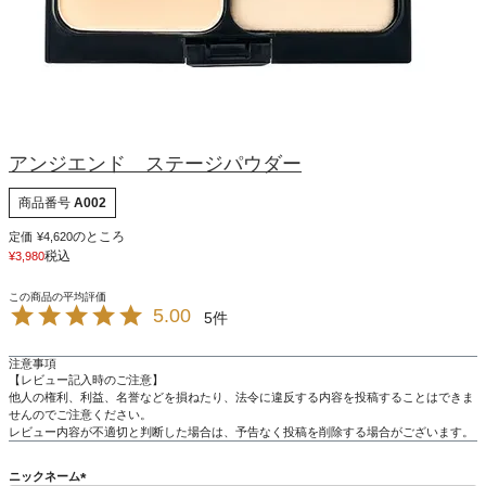
アンジエンド ステージパウダー
商品番号
A002
のところ
定価
¥
4,620
税込
¥
3,980
5.00
5
注意事項
【レビュー記入時のご注意】
他人の権利、利益、名誉などを損ねたり、法令に違反する内容を投稿することはできま
せんのでご注意ください。
レビュー内容が不適切と判断した場合は、予告なく投稿を削除する場合がございます。
ニックネーム