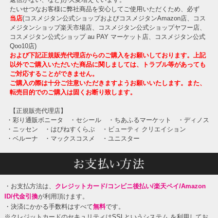
たいせつなお客様に弊社商品を安心してご使用いただくため、必ず
当店
(コスメジタン公式ショップおよびコスメジタンAmazon店、コス
メジタンショップ楽天市場店、コスメジタン公式ショップヤフー店、
コスメジタン公式ショップ au PAY マーケット店、コスメジタン公式
Qoo10店)
および下記正規販売代理店からのご購入をお願いしております。上記
以外でご購入いただいた商品に関しましては、トラブル等があっても
ご対応することができません。
ご購入の際は十分ご注意いただきますようお願いいたします。また、
転売目的でのご購入は固くお断り致します。
【正規販売代理店】
・彩り通販ボニータ
・セシール
・ちあふるマーケット
・ディノス
・ニッセン
・はぴねすくらぶ
・ビューティ クリエイション
・ベルーナ
・マックスコスメ
・ユニスター
・お支払方法は、
クレジットカード/コンビニ後払い/楽天ペイ/Amazon
ID/代金引換
が利用頂けます。
・決済にかかる手数料はすべて
無料
です。
※クレジットカードのセキュリティはSSLというシステム を利用してお