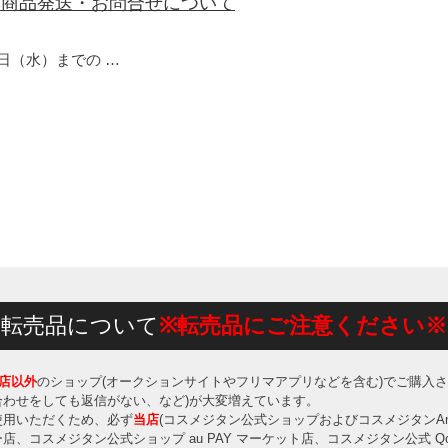
う商品発送・お問合せについて
月4日（水）までの …
転売品について
※転売品にご注意ください※
店以外
のショップ(オークションサイトやフリマアプリなどを含む)でご購入
わせをしても返信がない、など)が大変増えています。
使用いただくため、必ず
当店
(コスメジタン公式ショップおよびコスメジタンA
コスメジタン公式ショップ au PAY マーケット店、コスメジタン公式 Qoo