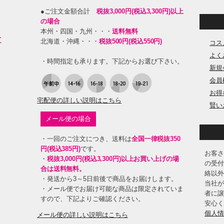
●ご注文金額合計
税抜3,000円(税込3,300円)以上
の場合
本州・四国・九州・・・
送料無料
て
北海道・沖縄・・・
税抜500円(税込550円)
コス
よく
・時間指定も承ります。下記からお選び下さい。
新規
会員
お得
宅配便の詳しい説明はこちら
賢い
メール便の場合
・一回のご注文につき、送料は
全国一律税抜350
円(税込385円)
です。
お客さ
・
税抜3,000円(税込3,300円)以上お買い上げの場
の受付
合は送料無料。
絡以外
・発送から3～5日前後で商品をお届けします。
当社が
・メール便でお届け可能な商品は限定されていま
者に譲
すので、下記よりご確認ください。
安心く
個人情
メール便の詳しい説明はこちら