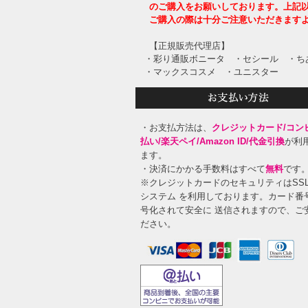
のご購入をお願いしております。上記
ご購入の際は十分ご注意いただきます
【正規販売代理店】
・彩り通販ボニータ
・セシール
・ち
・マックスコスメ
・ユニスター
・お支払方法は、
クレジットカード/コン
払い/楽天ペイ/Amazon ID/代金引換
が利
ます。
・決済にかかる手数料はすべて
無料
です
※クレジットカードのセキュリティはSS
システム を利用しております。カード番
号化されて安全に 送信されますので、ご
ださい。