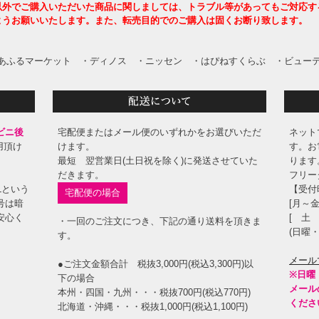
以外でご購入いただいた商品に関しましては、トラブル等があってもご対応す
ようお願いいたします。また、転売目的でのご購入は固くお断り致します。
あふるマーケット
・ディノス
・ニッセン
・はぴねすくらぶ
・ビューテ
ビニ後
宅配便またはメール便のいずれかをお選びいただ
ネット
用頂け
けます。
す。お
最短 翌営業日(土日祝を除く)に発送させていた
ります
。
だきます。
フリーダ
Lという
【受付
宅配便の場合
号は暗
[月～金
安心く
[ 土 
・一回のご注文につき、下記の通り送料を頂きま
(日曜
す。
メール
●ご注文金額合計 税抜3,000円(税込3,300円)以
※日曜
下の場合
メール
本州・四国・九州・・・税抜700円(税込770円)
くださ
北海道・沖縄・・・税抜1,000円(税込1,100円)