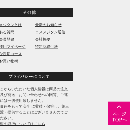
メジタンとは
最新のお知らせ
ある質問
コスメジタン通信
会員登録
会社概要
様用マイページ
特定商取引法
な定期コース
お買い物術
まからいただいた個人情報は商品の注文
及び発送、お問い合わせへの回答、ご連
には一切使用致しません。
責任をもって安全 に蓄積・保管し、第三
渡・提供することはございませんのでご
ださい。
報の取扱についてはこちら