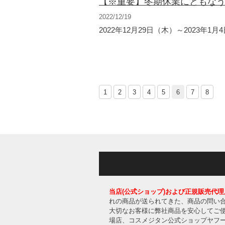
【※重要】冬期休業にともな
2022/12/19
2022年12月29日（木）～2023年1
1
2
3
4
5
6
7
8
当店(公式ショップ)および正規販売代理
れの商品が送られてきた、商品の問い合
大切なお客様に弊社商品を安心してご
場店、コスメジタン公式ショップヤフー店、