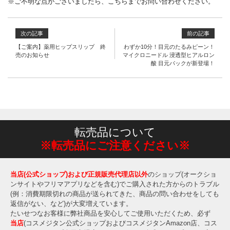
※
ご不明な点がございましたら、こちらまでお問い合わせください。
次の記事
前の記事
【ご案内】薬用ヒップスリップ 終
わずか10分！目元のたるみピーン！
売のお知らせ
マイクロニードル 浸透型ヒアルロン
酸 目元パックが新登場！
転売品について
※転売品にご注意ください※
当店(公式ショップ)および正規販売代理店以外
のショップ(オークショ
ンサイトやフリマアプリなどを含む)でご購入された方からのトラブル
(例：消費期限切れの商品が送られてきた、商品の問い合わせをしても
返信がない、など)が大変増えています。
たいせつなお客様に弊社商品を安心してご使用いただくため、必ず
当店
(コスメジタン公式ショップおよびコスメジタンAmazon店、コス