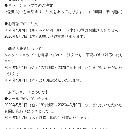
◆
ネットショップでのご注文
上記期間中も通常通りご注文を承っております。（
24
時間・年中無休）
◆
お電話でのご注文
2026
年
5
月
4
日（月）～
2026
年
5
月
6
日（水）の間はお受けできません。
2026
年
5
月
7
日（木）
9:00
より通常通り承ります。
【商品の発送について】
※
ネットショップ・お電話いずれのご注文分も、下記の通り対応いたし
ます。
2026
年
5
月
1
日（金）
12
時以降～
2026
年
5
月
6
日（水）までにいただいた
ご注文は、
2026
年
5
月
7
日（木）より順次発送いたします。
【お問い合わせについて】
◆
メールでのお問い合わせ
2026
年
5
月
1
日（金）
18
時以降～
2026
年
5
月
6
日（水）までにいただいた
お問い合わせにつきましては、
2026
年
5
月
7
日（木）以降、順次ご回答いたします。