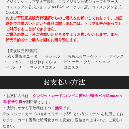
メジタンショップ楽天市場店、コスメジタン公式ショップヤフー店、
コスメジタン公式ショップ au PAY マーケット店、コスメジタン公式
Qoo10店)
および下記正規販売代理店からのご購入をお願いしております。上記
以外でご購入いただいた商品に関しましては、トラブル等があっても
ご対応することができません。
ご購入の際は十分ご注意いただきますようお願いいたします。また、
転売目的でのご購入は固くお断り致します。
【正規販売代理店】
・彩り通販ボニータ
・セシール
・ちあふるマーケット
・ディノス
・ニッセン
・はぴねすくらぶ
・ビューティ クリエイション
・ベルーナ
・マックスコスメ
・ユニスター
・お支払方法は、
クレジットカード/コンビニ後払い/楽天ペイ/Amazon
ID/代金引換
が利用頂けます。
・決済にかかる手数料はすべて
無料
です。
※クレジットカードのセキュリティはSSLというシステム を利用してお
ります。カード番号は暗号化されて安全に 送信されますので、ご安心く
ださい。