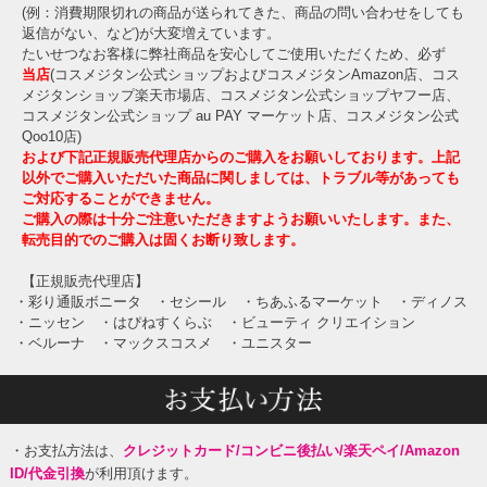
(例：消費期限切れの商品が送られてきた、商品の問い合わせをしても
返信がない、など)が大変増えています。
たいせつなお客様に弊社商品を安心してご使用いただくため、必ず
当店
(コスメジタン公式ショップおよびコスメジタンAmazon店、コス
メジタンショップ楽天市場店、コスメジタン公式ショップヤフー店、
コスメジタン公式ショップ au PAY マーケット店、コスメジタン公式
Qoo10店)
および下記正規販売代理店からのご購入をお願いしております。上記
以外でご購入いただいた商品に関しましては、トラブル等があっても
ご対応することができません。
ご購入の際は十分ご注意いただきますようお願いいたします。また、
転売目的でのご購入は固くお断り致します。
【正規販売代理店】
・彩り通販ボニータ
・セシール
・ちあふるマーケット
・ディノス
・ニッセン
・はぴねすくらぶ
・ビューティ クリエイション
・ベルーナ
・マックスコスメ
・ユニスター
・お支払方法は、
クレジットカード/コンビニ後払い/楽天ペイ/Amazon
ID/代金引換
が利用頂けます。