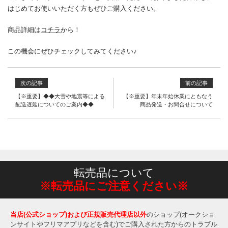
はじめてお使いいただく方もぜひご購入ください。
商品詳細は
コチラ
から！
この機会にぜひチェックしてみてください♪
次の記事
前の記事
【※重要】◆◆大雪や地震等による
【※重要】年末年始休業にともなう
配送遅延についてのご案内◆◆
商品発送・お問合せについて
転売品について
※転売品にご注意ください※
当店(公式ショップ)および正規販売代理店以外
のショップ(オークショ
ンサイトやフリマアプリなどを含む)でご購入された方からのトラブル