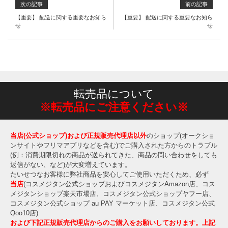
次の記事
前の記事
【重要】 配送に関する重要なお知ら
【重要】 配送に関する重要なお知ら
せ
せ
転売品について
※転売品にご注意ください※
当店(公式ショップ)および正規販売代理店以外
のショップ(オークショ
ンサイトやフリマアプリなどを含む)でご購入された方からのトラブル
(例：消費期限切れの商品が送られてきた、商品の問い合わせをしても
返信がない、など)が大変増えています。
たいせつなお客様に弊社商品を安心してご使用いただくため、必ず
当店
(コスメジタン公式ショップおよびコスメジタンAmazon店、コス
メジタンショップ楽天市場店、コスメジタン公式ショップヤフー店、
コスメジタン公式ショップ au PAY マーケット店、コスメジタン公式
Qoo10店)
および下記正規販売代理店からのご購入をお願いしております。上記