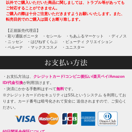
以外でご購入いただいた商品に関しましては、トラブル等があっても
ご対応することができません。
ご購入の際は十分ご注意いただきますようお願いいたします。また、
転売目的でのご購入は固くお断り致します。
【正規販売代理店】
・彩り通販ボニータ
・セシール
・ちあふるマーケット
・ディノス
・ニッセン
・はぴねすくらぶ
・ビューティ クリエイション
・ベルーナ
・マックスコスメ
・ユニスター
・お支払方法は、
クレジットカード/コンビニ後払い/楽天ペイ/Amazon
ID/代金引換
が利用頂けます。
・決済にかかる手数料はすべて
無料
です。
※クレジットカードのセキュリティはSSLというシステム を利用してお
ります。カード番号は暗号化されて安全に 送信されますので、ご安心く
ださい。
60日間返金保証について