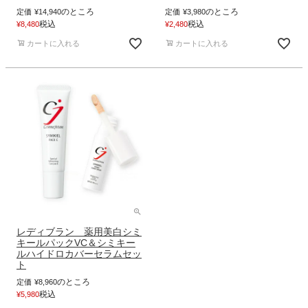
のところ
のところ
定価
¥
14,940
定価
¥
3,980
税込
税込
¥
8,480
¥
2,480
カートに入れる
カートに入れる
レディブラン 薬用美白シミ
キールパックVC＆シミキー
ルハイドロカバーセラムセッ
ト
のところ
定価
¥
8,960
税込
¥
5,980