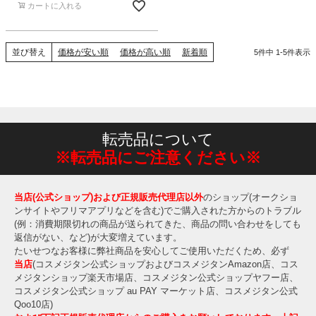
カートに入れる
並び替え
価格が安い順
価格が高い順
新着順
5
件中
1
-
5
件表示
転売品について
※転売品にご注意ください※
当店(公式ショップ)および正規販売代理店以外
のショップ(オークショ
ンサイトやフリマアプリなどを含む)でご購入された方からのトラブル
(例：消費期限切れの商品が送られてきた、商品の問い合わせをしても
返信がない、など)が大変増えています。
たいせつなお客様に弊社商品を安心してご使用いただくため、必ず
当店
(コスメジタン公式ショップおよびコスメジタンAmazon店、コス
メジタンショップ楽天市場店、コスメジタン公式ショップヤフー店、
コスメジタン公式ショップ au PAY マーケット店、コスメジタン公式
Qoo10店)