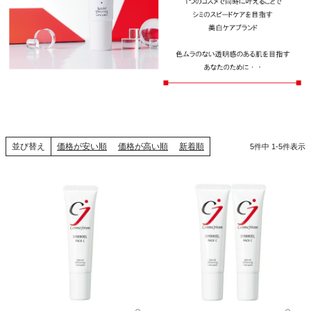
並び替え
価格が安い順
価格が高い順
新着順
5
件中
1
-
5
件表示