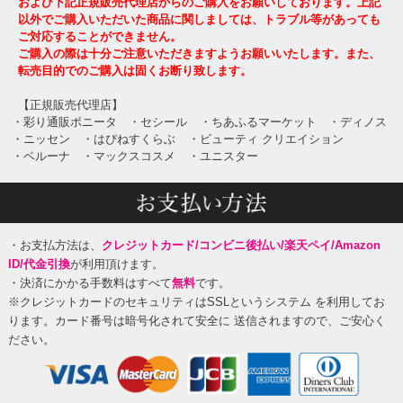
および下記正規販売代理店からのご購入をお願いしております。上記
以外でご購入いただいた商品に関しましては、トラブル等があっても
ご対応することができません。
ご購入の際は十分ご注意いただきますようお願いいたします。また、
転売目的でのご購入は固くお断り致します。
【正規販売代理店】
・彩り通販ボニータ
・セシール
・ちあふるマーケット
・ディノス
・ニッセン
・はぴねすくらぶ
・ビューティ クリエイション
・ベルーナ
・マックスコスメ
・ユニスター
・お支払方法は、
クレジットカード/コンビニ後払い/楽天ペイ/Amazon
ID/代金引換
が利用頂けます。
・決済にかかる手数料はすべて
無料
です。
※クレジットカードのセキュリティはSSLというシステム を利用してお
ります。カード番号は暗号化されて安全に 送信されますので、ご安心く
ださい。