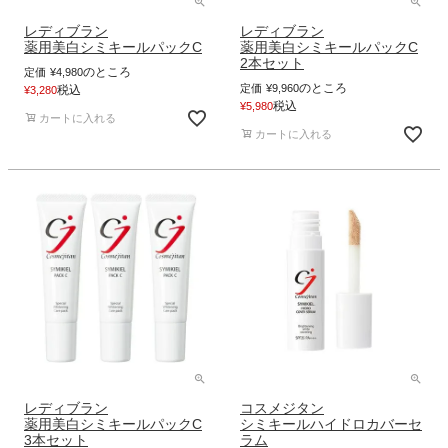
レディブラン
レディブラン
薬用美白シミキールパックC
薬用美白シミキールパックC
2本セット
のところ
定価
¥
4,980
のところ
定価
¥
9,960
税込
¥
3,280
税込
¥
5,980
カートに入れる
カートに入れる
レディブラン
コスメジタン
薬用美白シミキールパックC
シミキールハイドロカバーセ
3本セット
ラム