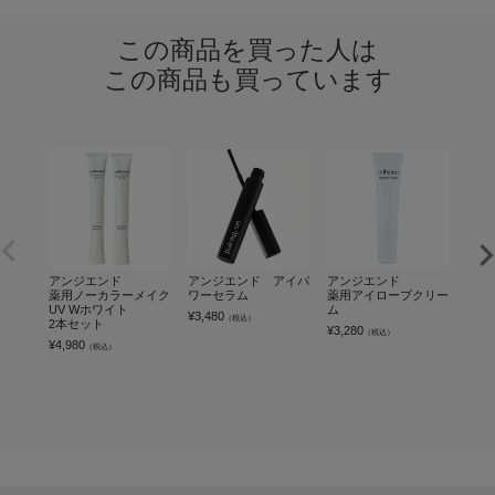
この商品を買った人は
この商品も買っています
アンジエンド
アンジエンド アイパ
アンジエンド
アン
薬用ノーカラーメイク
ワーセラム
薬用アイローブクリー
プラ
UV Wホワイト
ム
¥
3,480
¥
2,6
（税込）
2本セット
¥
3,280
（税込）
¥
4,980
（税込）