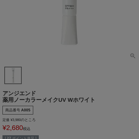
アンジエンド
薬用ノーカラーメイクUV Wホワイト
商品番号
A005
のところ
定価
¥
3,980
¥
2,680
税込
[
27
ポイント進呈 ]