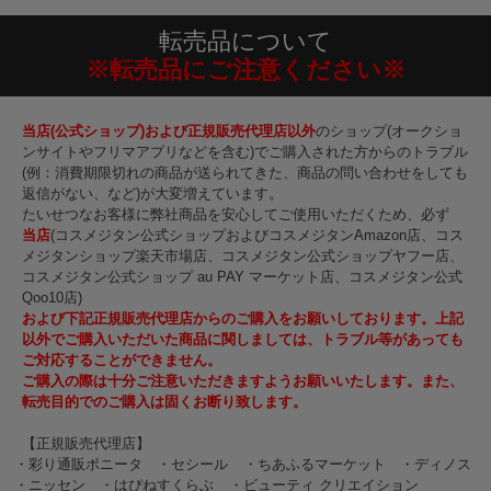
転売品について
※転売品にご注意ください※
当店(公式ショップ)および正規販売代理店以外
のショップ(オークショ
ンサイトやフリマアプリなどを含む)でご購入された方からのトラブル
(例：消費期限切れの商品が送られてきた、商品の問い合わせをしても
返信がない、など)が大変増えています。
たいせつなお客様に弊社商品を安心してご使用いただくため、必ず
当店
(コスメジタン公式ショップおよびコスメジタンAmazon店、コス
メジタンショップ楽天市場店、コスメジタン公式ショップヤフー店、
コスメジタン公式ショップ au PAY マーケット店、コスメジタン公式
Qoo10店)
および下記正規販売代理店からのご購入をお願いしております。上記
以外でご購入いただいた商品に関しましては、トラブル等があっても
ご対応することができません。
ご購入の際は十分ご注意いただきますようお願いいたします。また、
転売目的でのご購入は固くお断り致します。
【正規販売代理店】
・彩り通販ボニータ
・セシール
・ちあふるマーケット
・ディノス
・ニッセン
・はぴねすくらぶ
・ビューティ クリエイション