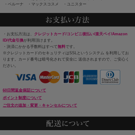
・ベルーナ
・マックスコスメ
・ユニスター
・お支払方法は、
クレジットカード/コンビニ後払い/楽天ペイ/Amazon
ID/代金引換
が利用頂けます。
・決済にかかる手数料はすべて
無料
です。
※クレジットカードのセキュリティはSSLというシステム を利用してお
ります。カード番号は暗号化されて安全に 送信されますので、ご安心く
ださい。
60日間返金保証について
ポイント制度について
ご注文の追加・変更・キャンセルについて