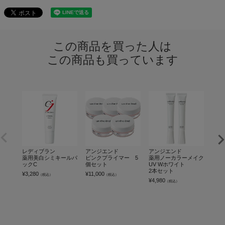
この商品を買った人は
この商品も買っています
レディブラン
アンジエンド
アンジエンド
アン
薬用美白シミキールパ
ピンクプライマー 5
薬用ノーカラーメイク
ピン
ックC
個セット
UV Wホワイト
個セ
2本セット
¥
3,280
¥
11,000
¥
4,9
（税込）
（税込）
¥
4,980
（税込）