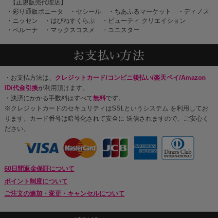
【正規販売代理店】
・彩り通販ボニータ
・セシール
・ちあふるマーケット
・ディノス
・ニッセン
・はぴねすくらぶ
・ビューティ クリエイション
・ベルーナ
・マックスコスメ
・ユニスター
・お支払方法は、
クレジットカード/コンビニ後払い/楽天ペイ/Amazon
ID/代金引換
が利用頂けます。
・決済にかかる手数料はすべて
無料
です。
※クレジットカードのセキュリティはSSLというシステム を利用してお
ります。カード番号は暗号化されて安全に 送信されますので、ご安心く
ださい。
60日間返金保証について
ポイント制度について
ご注文の追加・変更・キャンセルについて