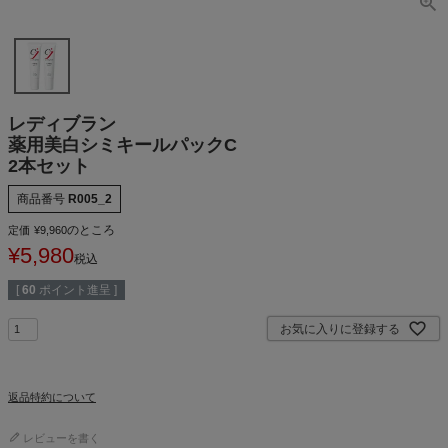
レディブラン
薬用美白シミキールパックC
2本セット
商品番号
R005_2
のところ
定価
¥
9,960
¥
5,980
税込
[
60
ポイント進呈 ]
お気に入りに登録する
返品特約について
レビューを書く