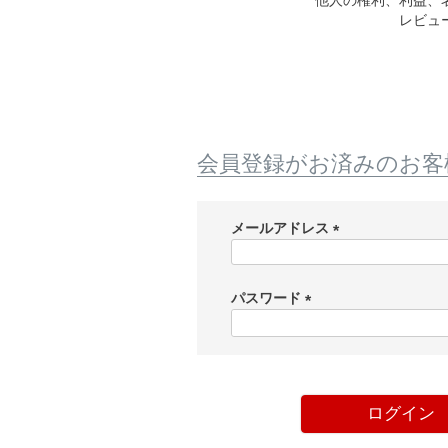
他人の権利、利益、
レビュ
会員登録がお済みのお客
メールアドレス
(
必
須
パスワード
)
(
必
須
)
ログイン