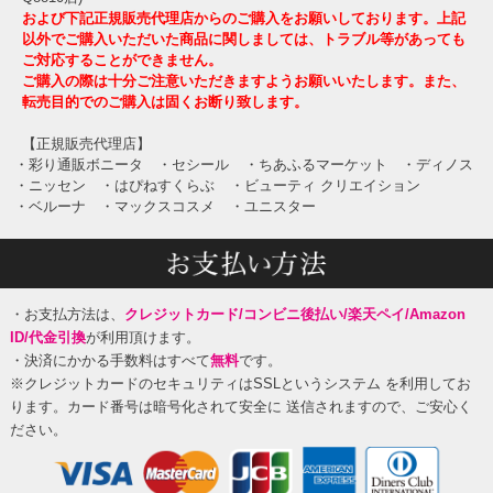
および下記正規販売代理店からのご購入をお願いしております。上記
以外でご購入いただいた商品に関しましては、トラブル等があっても
ご対応することができません。
ご購入の際は十分ご注意いただきますようお願いいたします。また、
転売目的でのご購入は固くお断り致します。
【正規販売代理店】
・彩り通販ボニータ
・セシール
・ちあふるマーケット
・ディノス
・ニッセン
・はぴねすくらぶ
・ビューティ クリエイション
・ベルーナ
・マックスコスメ
・ユニスター
・お支払方法は、
クレジットカード/コンビニ後払い/楽天ペイ/Amazon
ID/代金引換
が利用頂けます。
・決済にかかる手数料はすべて
無料
です。
※クレジットカードのセキュリティはSSLというシステム を利用してお
ります。カード番号は暗号化されて安全に 送信されますので、ご安心く
ださい。