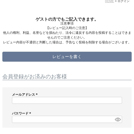
HOME
ログイン
ゲストの方でもご記入できます。
注意事項
【レビュー記入時のご注意】
他人の権利、利益、名誉などを損ねたり、法令に違反する内容を投稿することはできま
せんのでご注意ください。
レビュー内容が不適切と判断した場合は、予告なく投稿を削除する場合がございます。
レビューを書く
会員登録がお済みのお客様
メールアドレス
(
必
須
パスワード
)
(
必
須
)